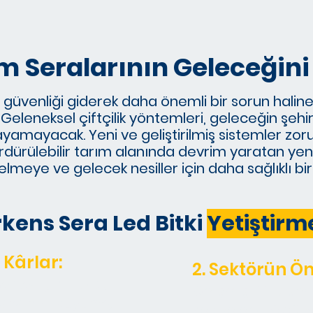
ım Seralarının Geleceğin
venliği giderek daha önemli bir sorun haline 
Geleneksel çiftçilik yöntemleri, geleceğin şehirl
yamayacak. Yeni ve geliştirilmiş sistemler zoru
dürülebilir tarım alanında devrim yaratan yenil
elmeye ve gelecek nesiller için daha sağlıklı b
kens Sera Led Bitki
Yetiştirm
Kârlar:
2. Sektörün Ön
entez için ihtiyaç
Gelişmiş PPFD sen
daha hızlı büyüme,
seviyelerini ölçü