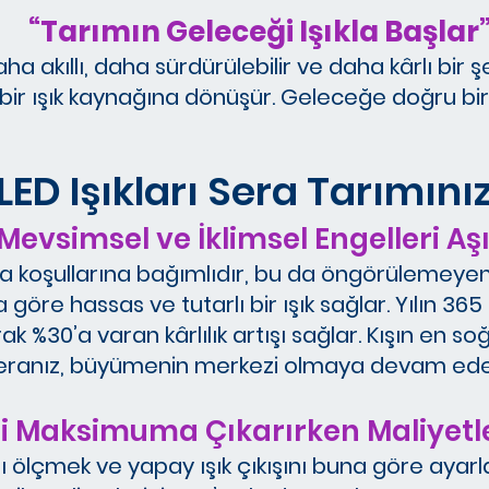
“Tarımın Geleceği Işıkla Başlar
kıllı, daha sürdürülebilir ve daha kârlı bir şek
çin bir ışık kaynağına dönüşür. Geleceğe doğru bir
D Işıkları Sera Tarımını
. Mevsimsel ve İklimsel Engelleri Aşı
 koşullarına bağımlıdır, bu da öngörülemeyen v
ına göre hassas ve tutarlı bir ışık sağlar. Yılın 3
ak %30’a varan kârlılık artışı sağlar. Kışın en
eranız, büyümenin merkezi olmaya devam ede
iği Maksimuma Çıkarırken Maliyetl
nı ölçmek ve yapay ışık çıkışını buna göre ayarl