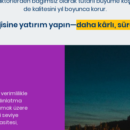
 faktörlerden bağımsız olarak tutarlı büyüme koş
de kalitesini yıl boyunca korur.
jisine yatırım yapın—
daha kârlı, sür
erimlilikle
ydınlatma
lamak üzere
i seviye
sitesi,
n