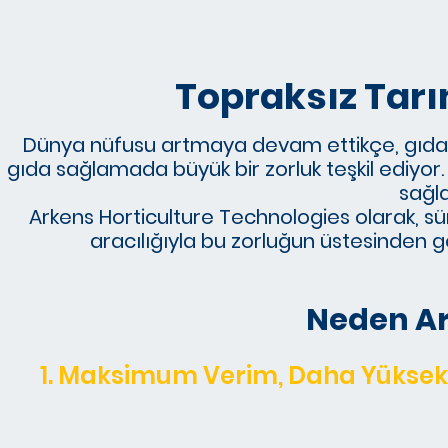
​Topraksız Tar
Dünya nüfusu artmaya devam ettikçe, gıda gü
gıda sağlamada büyük bir zorluk teşkil ediyor. 
sağla
Arkens Horticulture Technologies olarak, sür
aracılığıyla bu zorluğun üstesinden g
Neden Ar
1. Maksimum Verim, Daha Yüksek 
Grow LED ışıklarımız, bitkilerin optimal fotos
duyduğu hassas dalga boylarını sağlar. Bu, 