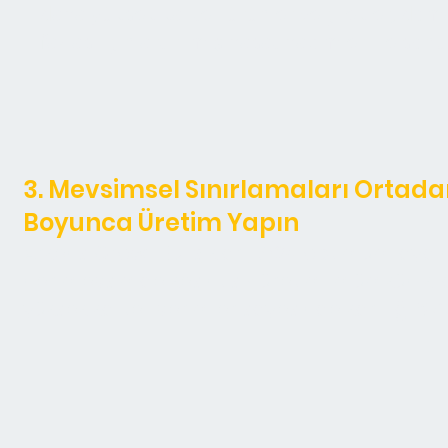
daha yüksek kaliteli ürünler ve çilekler, dom
fazlası için artırılmış hasat hacimleri ile sonu
3. Mevsimsel Sınırlamaları Ortadan
Boyunca Üretim Yapın
Arkens Grow LED Işıkları, 7/24 optimum ayd
her mevsimde kesintisiz üretimi mümkün kılar
yüksek kaliteli verimler sayesinde karlılığı %30