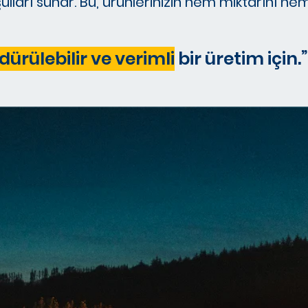
ulları sunar. Bu, ürünlerinizin hem miktarını he
dürülebilir ve verimli
bir üretim için.”