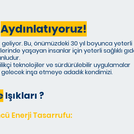
i
Aydınlatıyoruz!
geliyor. Bu, önümüzdeki 30 yıl boyunca yeterli
erinde yaşayan insanlar için yeterli sağlıklı gı
nludur.
ikçi teknolojiler ve sürdürülebilir uygulamalar
ir gelecek inşa etmeye adadık kendimizi.
e
Işıkları ?
cü Enerji Tasarrufu:
sörlerimiz sayesinde güneş ışığı
yor ve optimal büyüme koşullarını