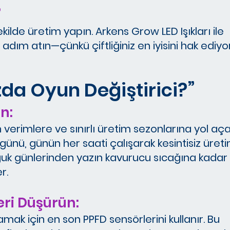
”
ilde üretim yapın. Arkens Grow LED Işıkları ile
 adım atın—çünkü çiftliğiniz en iyisini hak ediyor
zda Oyun Değiştirici?”
n:
erimlere ve sınırlı üretim sezonlarına yol aça
65 günü, günün her saati çalışarak kesintisiz üret
 soğuk günlerinden yazın kavurucu sıcağına kadar
r.
eri Düşürün:
amak için en son PPFD sensörlerini kullanır. Bu