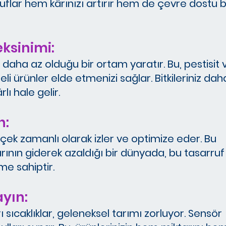
rruflar hem kârınızı artırır hem de çevre dostu b
eksinimi:
in daha az olduğu bir ortam yaratır. Bu, pestisit 
li ürünler elde etmenizi sağlar. Bitkileriniz dah
lı hale gelir.
n:
rçek zamanlı olarak izler ve optimize eder. Bu
ının giderek azaldığı bir dünyada, bu tasarruf
eme sahiptir.
ayın:
sıcaklıklar, geleneksel tarımı zorluyor. Sensör