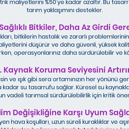
trik maliyetlerini %50’ye kadar azaltır. Bu tasa
tarım yaklaşımını destekler.
Sağlıklı Bitkiler, Daha Az Girdi Ger
kları, bitkilerin hastalık ve zararlı problemlerin
liyetlerini düşürür ve daha güvenli, yüksek kalite
rken, operasyonlarınız daha sürdürülebilir ve kâr
. Kaynak Koruma Seviyesini Artırı
in ve ışık gibi sera ortamınızın her yönünü ge
kadar su tasarrufu sağlar. Küresel su kaynaklar
n vadeli tarımsal sürdürülebilirlik için kritik ön
klim Değişikliğine Karşı Uyum Sağl
ava koşulları, uzun süreli kuraklıklar ve aşırı 