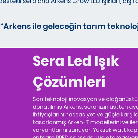
destekli seralarla Arkens Grow LED Işıkları, dış
“Arkens ile geleceğin tarım teknolo
​Sera Led Işık
Çözümleri
Son teknoloji inovasyon ve olağanüstü v
donatılmış Arkens, seranızın üstten a
ihtiyaçlarını hassasiyet ve güçle karşı
tasarlanmış Arken-T modellerini ve iler
varyantlarını sunuyor. Yüksek watt kapa
entegre PPFD sensörleri ve otomasyo