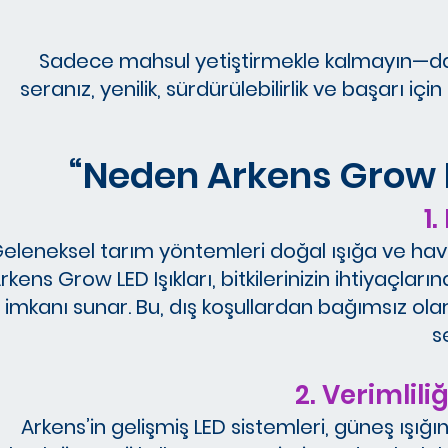
Sadece mahsul yetiştirmekle kalmayın—daha a
seranız, yenilik, sürdürülebilirlik ve başarı i
“Neden Arkens Grow LE
1
eleneksel tarım yöntemleri doğal ışığa ve hava
rkens Grow LED Işıkları, bitkilerinizin ihtiyaçlar
imkanı sunar. Bu, dış koşullardan bağımsız olar
s
2. Verimlil
Arkens’in gelişmiş LED sistemleri, güneş ışığı