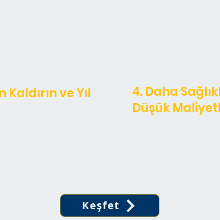
atesler ve daha
sağlamak için ışık
çlanır.
hassas kontrol, ma
enerji tüketimini 
4. Daha Sağlıkl
 Kaldırın ve Yıl
Düşük Maliyet
Arkens Grow LED Işıkl
ınlatma sağlayarak
ve zararlı sorunların
. Bu, tutarlı ve
azaltırken daha sağ
’a kadar artırır.
Sonuç olarak, karlılı
Keşfet