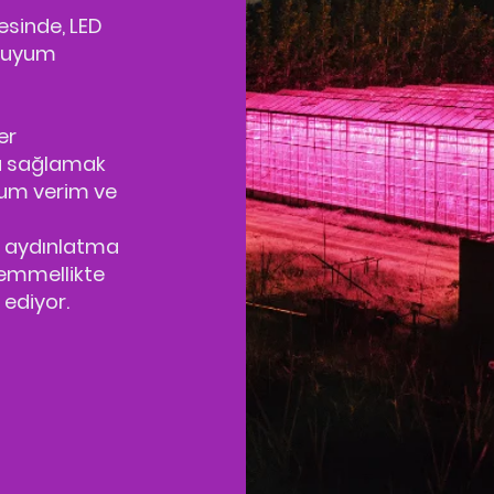
esinde, LED
e uyum
er
a sağlamak
mum verim ve
m aydınlatma
kemmellikte
 ediyor.