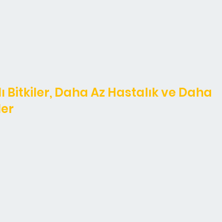
 yoğunluğunu akıllıca ayarlıyoruz. Bu
ksimum bitki verimliliğini sağlarken
önemli ölçüde azaltır.
ı Bitkiler, Daha Az Hastalık ve Daha
ler
arı, ısı yayılımını azaltarak hastalık risklerini
ı en aza indirir. Bu, gübre ve pestisit ihtiyacını
lıklı ürünler ve daha yüksek verim sağlar.
ğı artırırken girdi maliyetlerini düşürür.