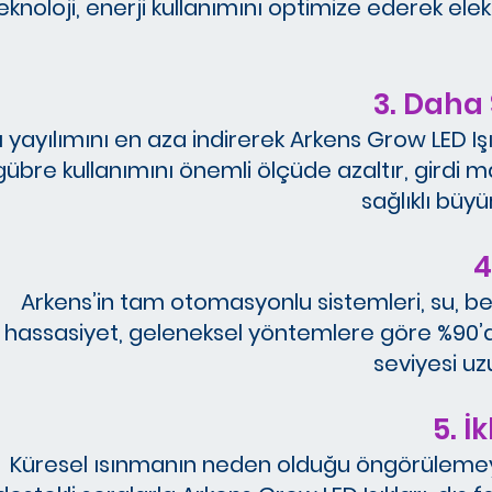
eknoloji, enerji kullanımını optimize ederek elek
3. Daha 
sı yayılımını en aza indirerek Arkens Grow LED Işı
gübre kullanımını önemli ölçüde azaltır, girdi ma
sağlıklı büyü
4
Arkens’in tam otomasyonlu sistemleri, su, bes
hassasiyet, geleneksel yöntemlere göre %90’a 
seviyesi uzu
5. İ
Küresel ısınmanın neden olduğu öngörülemeyen h