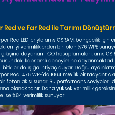
Red ve Far Red ile Tarımı Dönüştü
r Red LED'leriyle ams OSRAM, bahçecilik için en iy
i en iyi verimliliklerden biri olan %76 WPE sunuyo
şık çıkışına dayanan TCO hesaplamaları, ams OSRA
onusundaki kapsamlı deneyimine dayanmaktadır
i bitkiler de ışığa ihtiyaç duyar. Doğru aydınlatm
er Red, %76 WPE'de 1064 mW'lık bir radyant akı 
lik bir foton akısı sunar. Bu performans seviyele
a olanak tanır. Daha yüksek verimlilik gereksin
ise %84 verimlilik sunuyor.