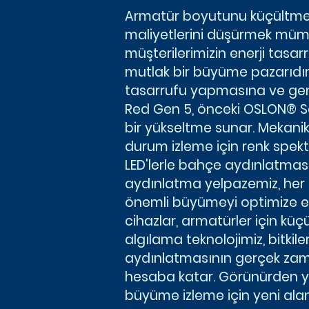
Armatür boyutunu küçültmek
maliyetlerini düşürmek mü
müşterilerimizin enerji tas
mutlak bir büyüme pazarıdır,"
tasarrufu yapmasına ve gen
Red Gen 5, önceki OSLON® S
bir yükseltme sunar. Mekani
durum izleme için renk spek
LED'lerle bahçe aydınlatması 
aydınlatma yelpazemiz, her 
önemli büyümeyi optimize ed
cihazlar, armatürler için küç
algılama teknolojimiz, bitkil
aydınlatmasının gerçek zaman
hesaba katar. Görünürden yakı
büyüme izleme için yeni alan