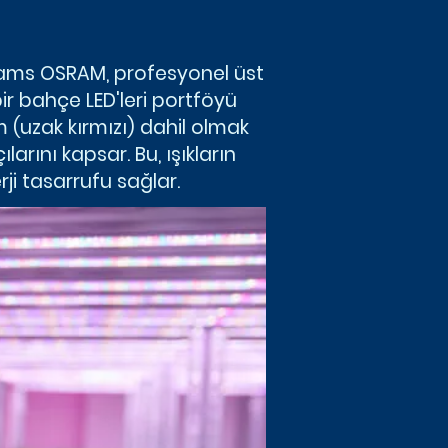
. ams OSRAM, profesyonel üst
r bahçe LED'leri portföyü
m (uzak kırmızı) dahil olmak
ını kapsar. Bu, ışıkların
rji tasarrufu sağlar.