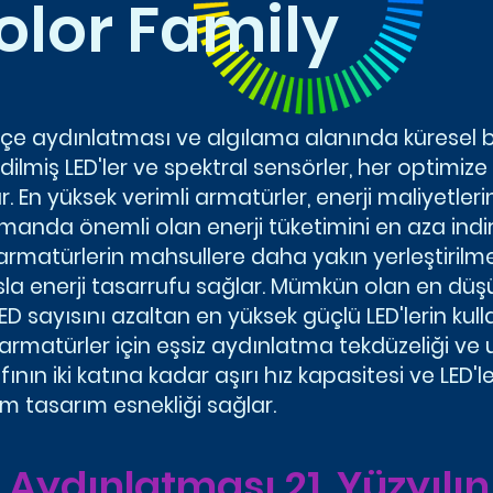
olor Family
e aydınlatması ve algılama alanında küresel bir
miş LED'ler ve spektral sensörler, her optimize ed
. En yüksek verimli armatürler, enerji maliyetleri
amanda önemli olan enerji tüketimini en aza indirir
armatürlerin mahsullere daha yakın yerleştirilmesi
la enerji tasarrufu sağlar. Mümkün olan en düşü
sayısını azaltan en yüksek güçlü LED'lerin kullan
armatürler için eşsiz aydınlatma tekdüzeliği v
ının iki katına kadar aşırı hız kapasitesi ve LED'l
 tasarım esnekliği sağlar.
Aydınlatması 21. Yüzyılın 