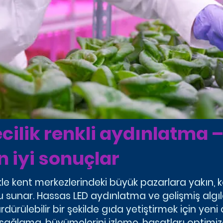
ilik renkli aydınlatma – 
 iyi sonuçlar
le kent merkezlerindeki büyük pazarlara yakın, 
nu sunar. Hassas LED aydınlatma ve gelişmiş algıl
rdürülebilir bir şekilde gıda yetiştirmek için yeni 
m sağlama, büyümelerini izleme, hasatları optimi