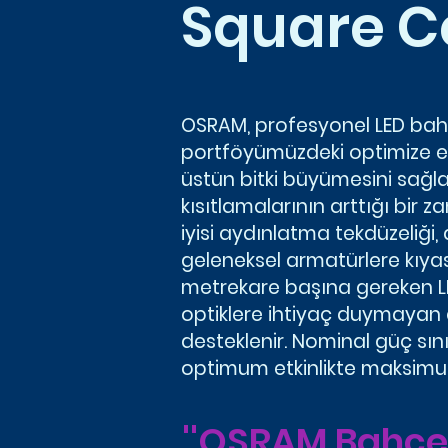
Square C
OSRAM, profesyonel LED bahç
portföyümüzdeki optimize edil
üstün bitki büyümesini sağlar
kısıtlamalarının arttığı bir z
iyisi aydınlatma tekdüzeliği, 
geleneksel armatürlere kıyas
metrekare başına gereken LED 
optiklere ihtiyaç duymayan 
desteklenir. Nominal güç sınıf
optimum etkinlikte maksimum
''OSRAM Bahçe 