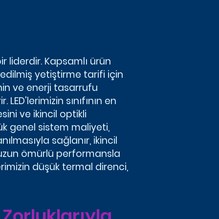
 liderdir. Kapsamlı ürün
ilmiş yetiştirme tarifi için
nin ve enerji tasarrufu
. LED'lerimizin sınıfının en
ni ve ikincil optikli
k genel sistem maliyeti,
ılmasıyla sağlanır, ikincil
e uzun ömürlü performansla
erimizin düşük termal direnci,
Zorluklarıyla