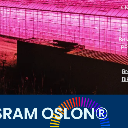
4 
​Bit
PP
Gr
Di
SRAM OSLON®