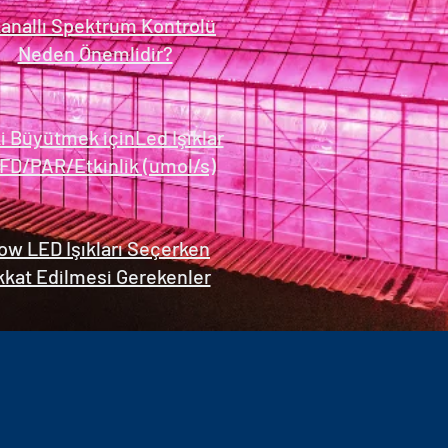
Kanallı Spektrum Kontrolü
Neden Önemlidir?
ki Büyütmek içinLed Işıklar
FD/PAR/Etkinlik (umol/s)
ow LED Işıkları Seçerken
kkat Edilmesi Gerekenler