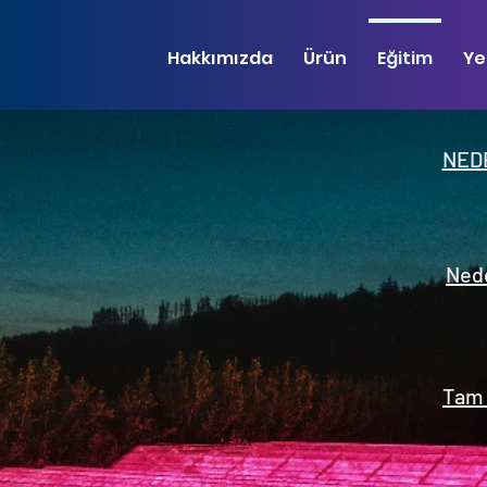
Hakkımızda
Ürün
Eğitim
Ye
NED
Ned
Tam 