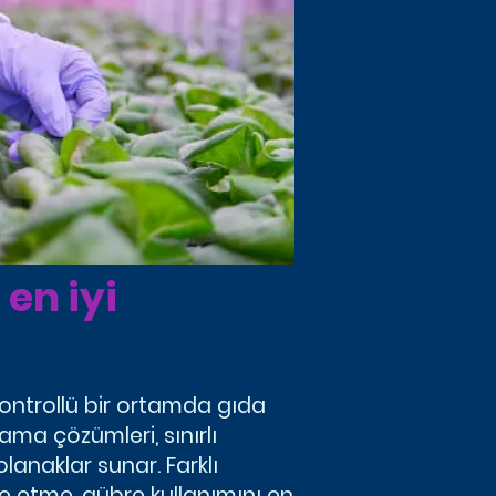
en iyi
kontrollü bir ortamda gıda
ama çözümleri, sınırlı
olanaklar sunar. Farklı
ze etme, gübre kullanımını en