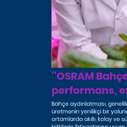
''OSRAM Bahçec
performans, en
Bahçe aydınlatması, genellik
üretmenin yenilikçi bir yolu
ortamlarda akıllı, kolay ve sü
bitkilerin ihtiyaçlarına uyu