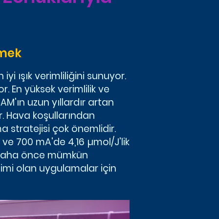
rmek
i ışık verimliliğini sunuyor.
r. En yüksek verimlilik ve
M'ın uzun yıllardır artan
. Hava koşullarından
a stratejisi çok önemlidir.
ve 700 mA'de 4,16 µmol/J'lik
ri, daha önce mümkün
imi olan uygulamalar için