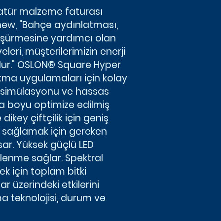
atür malzeme faturası
ew, "Bahçe aydınlatması,
düşürmesine yardımcı olan
leri, müşterilerimizin enerji
lur." OSLON® Square Hyper
ma uygulamaları için kolay
e simülasyonu ve hassas
ga boyu optimize edilmiş
ikey çiftçilik için geniş
ı sağlamak için gereken
ar. Yüksek güçlü LED
gelenme sağlar. Spektral
ek için toplam bitki
 üzerindeki etkilerini
ma teknolojisi, durum ve