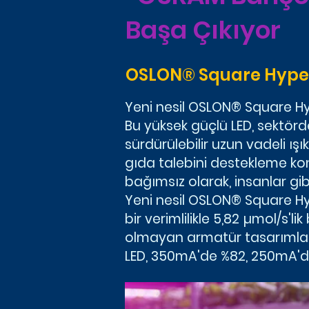
Başa Çıkıyor
OSLON® Square Hyper 
Yeni nesil OSLON® Square Hype
Bu yüksek güçlü LED, sektördek
sürdürülebilir uzun vadeli ı
gıda talebini destekleme k
bağımsız olarak, insanlar gib
Yeni nesil OSLON® Square Hyp
bir verimlilikle 5,82 µmol/s'
olmayan armatür tasarımların
LED, 350mA'de %82, 250mA'de 