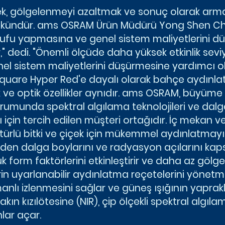
, gölgelenmeyi azaltmak ve sonuç olarak arm
mkündür. ams OSRAM Ürün Müdürü Yong Shen Ch
arrufu yapmasına ve genel sistem maliyetlerini 
 dedi. "Önemli ölçüde daha yüksek etkinlik seviye
el sistem maliyetlerini düşürmesine yardımcı o
quare Hyper Red'e dayalı olarak bahçe aydınlat
k ve optik özellikler aynıdır. ams OSRAM, büyüm
trumunda spektral algılama teknolojileri ve dal
için tercih edilen müşteri ortağıdır. İç mekan ve d
türlü bitki ve çiçek için mükemmel aydınlatmay
en dalga boylarını ve radyasyon açılarını kaps
ük form faktörlerini etkinleştirir ve daha az göl
erin uyarlanabilir aydınlatma reçetelerini yönetm
lı izlenmesini sağlar ve güneş ışığının yapraklar
n kızılötesine (NIR), çip ölçekli spektral algıla
lar açar.